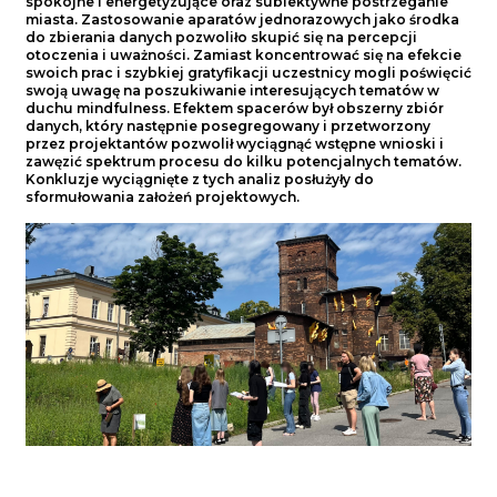
spokojne i energetyzujące oraz subiektywne postrzeganie
Ucz
miasta. Zastosowanie aparatów jednorazowych jako środka
kon
do zbierania danych pozwoliło skupić się na percepcji
zbi
otoczenia i uważności. Zamiast koncentrować się na efekcie
wie
swoich prac i szybkiej gratyfikacji uczestnicy mogli poświęcić
int
swoją uwagę na poszukiwanie interesujących tematów w
zał
duchu mindfulness. Efektem spacerów był obszerny zbiór
pog
danych, który następnie posegregowany i przetworzony
przez projektantów pozwolił wyciągnąć wstępne wnioski i
zawęzić spektrum procesu do kilku potencjalnych tematów.
Konkluzje wyciągnięte z tych analiz posłużyły do
sformułowania założeń projektowych.