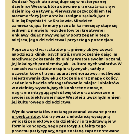
Oddział Psychiatrii znajduje się w historycznej
dzielnicy Wesoła, która obecnie przekształca się w
dzielnicę kreatywną. Pierwszym przyczółkiem tej
metamorfozy jest Apteka Designu sąsiadująca z
Kliniką Psychiatrii w Krakowie. Młodzież
zamieszkująca te mury przez kilka miesięcy staje się
jednym z niewielu rezydentów tej kreatywnej
enklawy, dając nowy wgląd w postrzeganie tego
miejsca, jego dziedzictwa i przyszłego potencjału.
Poprzez cykl warsztatów pragniemy aktywizować
młodzież z kliniki psychiatrii, równocześnie dając im
możliwość pokazania dzielnicy Wesoła swoimi oczami,
jej lokalnych problemów jak i kulturalnych walorów. W
ramach warsztatów eksploratywnych, każdy z
uczestników otrzyma aparat jednorazowy, możliwość
rejestrowania dźwięku otoczenia oraz mapę okolicy.
Zadaniem będzie sfotografowanie miejsc i obiektów
w dzielnicy wywołujących konkretne emocje,
nagranie intrygujących dźwięków oraz stworzenie
swojej subiektywnej mapy Wesołej z uwzględnieniem
jej kulturowego dziedzictwa.
Wyniki warsztatów zostaną przeanalizowane przez
projektantów
, którzy wraz z młodzieżą wyciągną
wnioski projektowe dla dzielnicy i przedstawią je w
formie
koncepcyjnego prototypu
. Efekty tego
procesu partycypacyjnego zostaną zaprezentowane