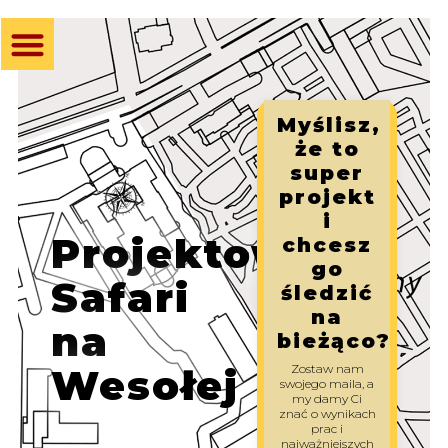
Myślisz,
że to
super
projekt
i
Projektowe
chcesz
go
Safari
śledzić
na
na
bieżąco?
Zostaw nam
Wesołej
swojego maila, a
my damy Ci
znać o wynikach
prac i
najważniejszych