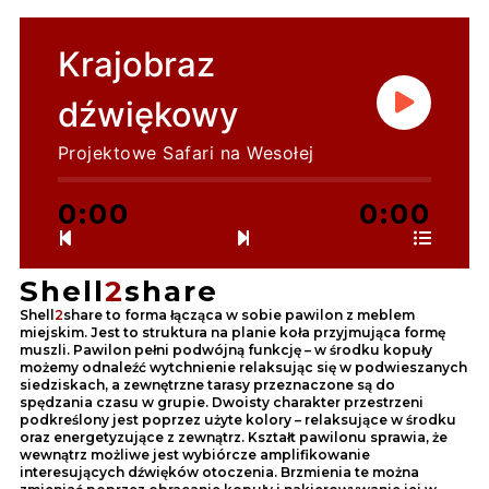
Krajobraz
dźwiękowy
Projektowe Safari na Wesołej
0:00
0:00
Shell
2
share
Shell
2
share to forma łącząca w sobie pawilon z meblem
miejskim. Jest to struktura na planie koła przyjmująca formę
muszli. Pawilon pełni podwójną funkcję – w środku kopuły
możemy odnaleźć wytchnienie relaksując się w podwieszanych
siedziskach, a zewnętrzne tarasy przeznaczone są do
spędzania czasu w grupie. Dwoisty charakter przestrzeni
podkreślony jest poprzez użyte kolory – relaksujące w środku
oraz energetyzujące z zewnątrz. Kształt pawilonu sprawia, że
wewnątrz możliwe jest wybiórcze amplifikowanie
interesujących dźwięków otoczenia. Brzmienia te można