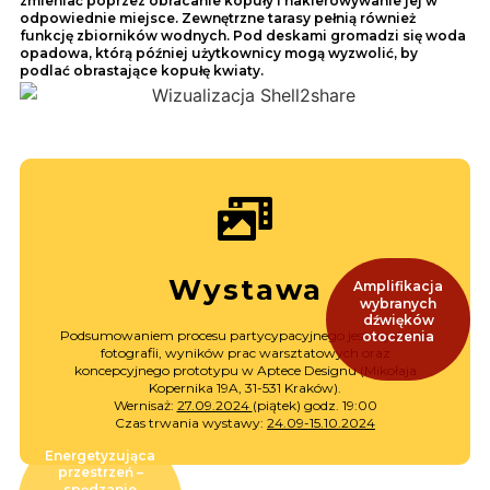
zmieniać poprzez obracanie kopuły i nakierowywanie jej w
odpowiednie miejsce. Zewnętrzne tarasy pełnią również
funkcję zbiorników wodnych. Pod deskami gromadzi się woda
opadowa, którą później użytkownicy mogą wyzwolić, by
podlać obrastające kopułę kwiaty.
Zobacz Wydarzenie
Wystawa
Amplifikacja
Kraków
wybranych
Mikołaja Kopernika 19A, 31-531
dźwięków
Apteka Designu
Podsumowaniem procesu partycypacyjnego jest wystawa
otoczenia
27.09.2024 (piątek) Godz. 19:00
fotografii, wyników prac warsztatowych oraz
koncepcyjnego prototypu w Aptece Designu (Mikołaja
Wernisaż
Kopernika 19A, 31-531 Kraków).
Wernisaż:
27.09.2024
(piątek) godz. 19:00
Czas trwania wystawy:
24.09-15.10.2024
Energetyzująca
przestrzeń –
spędzanie