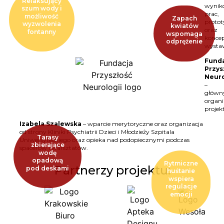
Relaksujący
wyni
szum wody i
prac,
możliwość
Zapach
proto
wyzwolenia
kwiatów
oraz
fontanny
wspomaga
konce
odprężenie
wysta
Fund
Przys
Neuro
–
główn
organi
projek
Izabela Szalewska
– wparcie merytoryczne oraz organizacja
od strony Kliniki Psychiatrii Dzieci i Młodzieży Szpitala
Tarasy
Uniwersyteckiego oraz opieka nad podopiecznymi podczas
zbierające
spacerów i warsztatów.
wodę
opadową
Rytmiczne
Partnerzy projektu:
pod deskami
huśtanie
wspiera
regulacje
emocji