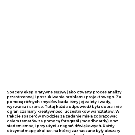
Spacery eksploratywne służyły jako otwarty proces analizy
War
przestrzennej i poszukiwanie problemu projektowego. Za
zeb
pomocą różnych zmysłów badaliśmy jej zalety i wady,
mło
wyzwania i szanse. Tutaj każda odpowiedź była dobra i nie
fot
ograniczaliśmy kreatywności uczestników warsztatów. W
emo
trakcie spacerów młodzież za zadanie miała zobrazować
uży
osiem tematów za pomocą fotografii (moodboardy) oraz
obi
siedem emocji przy użyciu nagrań dźwiękowych. Każdy
pro
otrzymał mapę okolice, na której zaznaczane były obszary
wyt