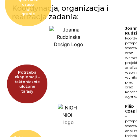
czasu
Koordynacja, organizacja i
w
grupie
realizacja zadania:
Joan
Rudz
koordy
przep
space
oraz
warsz
projek
analiz
Potrzeba
wzorn
eksploracji –
wyni
tektonicznie
prac
ułożone
oraz
tarasy
konce
wysta
Filip
Czapl
–
przep
space
analiz
techni