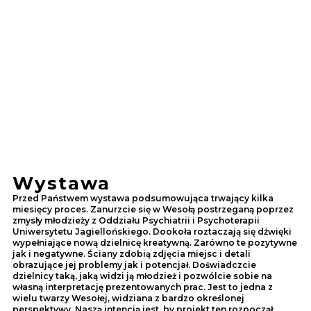
Wystawa
Przed Państwem wystawa podsumowująca trwający kilka
miesięcy proces. Zanurzcie się w Wesołą postrzeganą poprzez
zmysły młodzieży z Oddziału Psychiatrii i Psychoterapii
Uniwersytetu Jagiellońskiego. Dookoła roztaczają się dźwięki
wypełniające nową dzielnicę kreatywną. Zarówno te pozytywne
jak i negatywne. Ściany zdobią zdjęcia miejsc i detali
obrazujące jej problemy jak i potencjał. Doświadczcie
dzielnicy taką, jaką widzi ją młodzież i pozwólcie sobie na
własną interpretację prezentowanych prac. Jest to jedna z
wielu twarzy Wesołej, widziana z bardzo określonej
perspektywy. Naszą intencją jest, by projekt ten rozpoczął