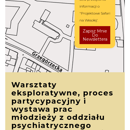
informacji o
"Projektowe Safari
na Wesołej'.
Zapisz Mnie
Do
Newslettera
Warsztaty
eksploratywne, proces
partycypacyjny i
wystawa prac
młodzieży z oddziału
psychiatrycznego